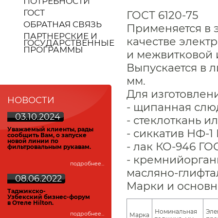
ПОТРЕБНОСТИ
ГОСТ
ГОСТ 6120-75
ОБРАТНАЯ СВЯЗЬ
Применяется в 
ПАРТНЕРСКИЕ И
качестве элект
ГОСУДАРСТВЕННЫЕ
ПРОГРАММЫ
и межвитковой 
Выпускается в л
мм.
Для изготовлен
НОВОСТИ
- щипанная слюд
03.10.2024
- стеклоткань ил
У
важаемый клиенты, рады
- сиккатив НФ-1 
сообщить Вам, о запуске
новой линии по
- лак КО-946 ГОС
фильтровальным рукавам.
- кремнийорган
подробнее...
масляно-глифта
08.06.2022
Марки и основн
Таджикско-
Узбекский
бизнес-форум
в Отеле Hilton.
Номинальная
Эле
подробнее...
Марка