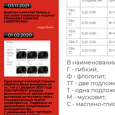
толщина, мм
про
03.11.2021
ГФС-
Дорогие клиенты! Теперь у
0,22-0,50
20-1
ТТ
нас новая сновальная машина
PRASHANT GAMATEX
ГФС-
LASERTRONIC!
0,25-0,60
18-1
ТТ
подробнее...
ГФЭ-
0,20-0,60
18-1
01.02.2020
ТТ
ГФК-Т
0,22-0,50
20-1
ГФК-
0,20-0,60
20-
ТТ
В наименовании
Г - гибкий;
Ф - флогопит;
Уважаемые клиенты! Спешим
ТТ - две подлож
обратить Ваше внимание на
то , что с 1 февраля 2020 года
Т - одна подлож
ООО"APITEKS" открыла
возможность по заключению
М - мусковит;
договоров на поставку через
государственный портал
С - масляно-гли
cooperation.uz
. Надеемся на
дальнейшее плодотворное
сотрудничество.
С уважением ООО "APITEKS".