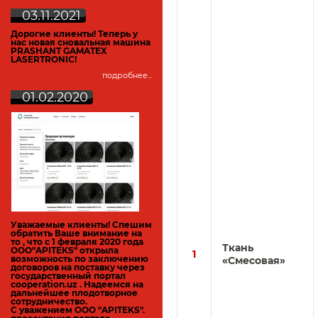
03.11.2021
Дорогие клиенты! Теперь у
нас новая сновальная машина
PRASHANT GAMATEX
LASERTRONIC!
подробнее...
01.02.2020
Уважаемые клиенты! Спешим
обратить Ваше внимание на
то , что с 1 февраля 2020 года
Ткань
ООО"APITEKS" открыла
1
возможность по заключению
«Смесовая»
договоров на поставку через
государственный портал
cooperation.uz
. Надеемся на
дальнейшее плодотворное
сотрудничество.
С уважением ООО "APITEKS".