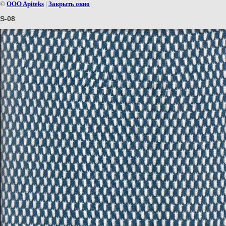
©
OOO Apiteks
|
Закрыть окно
S-08