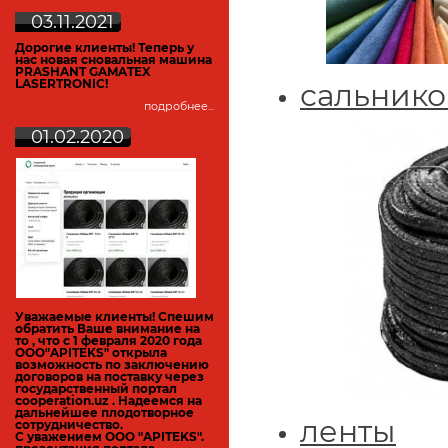
03.11.2021
Дорогие клиенты! Теперь у
нас новая сновальная машина
PRASHANT GAMATEX
LASERTRONIC!
сальнико
подробнее...
01.02.2020
Уважаемые клиенты! Спешим
обратить Ваше внимание на
то , что с 1 февраля 2020 года
ООО"APITEKS" открыла
возможность по заключению
договоров на поставку через
государственный портал
cooperation.uz
. Надеемся на
дальнейшее плодотворное
ленты
сотрудничество.
С уважением ООО "APITEKS".