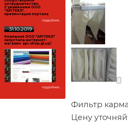
плодотворное
сотрудничество.
С уважением ООО
"APITEKS".
презентация портала
подробнее...
31.10.2019
Компания ООО "APITEKS"
запустила интернет-
магазин
api-shop.gl.uz/
подробнее...
Фильтр карма
Цену уточняйт