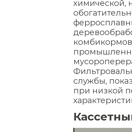
химической, 
обогатитель
ферросплавны
деревообрабо
комбикормовы
промышленнос
мусороперера
Фильтроваль
службы, пока
при низкой п
характеристи
Кассетны