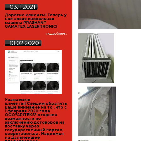
03.11.2021
Дорогие клиенты! Теперь у
нас новая сновальная
машина PRASHANT
GAMATEX LASERTRONIC!
подробнее...
01.02.2020
Уважаемые
клиенты! Спешим обратить
Ваше внимание на то , что с
1 февраля 2020 года
ООО"APITEKS" открыла
возможность по
заключению договоров на
поставку через
государственный портал
cooperation.uz
. Надеемся
на дальнейшее